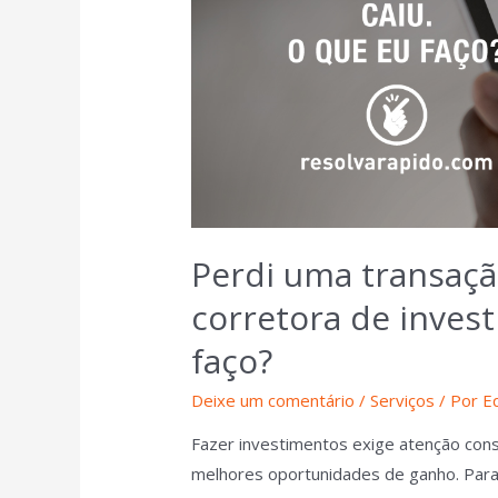
Perdi uma transaçã
corretora de inves
faço?
Deixe um comentário
/
Serviços
/ Por
E
Fazer investimentos exige atenção con
melhores oportunidades de ganho. Para