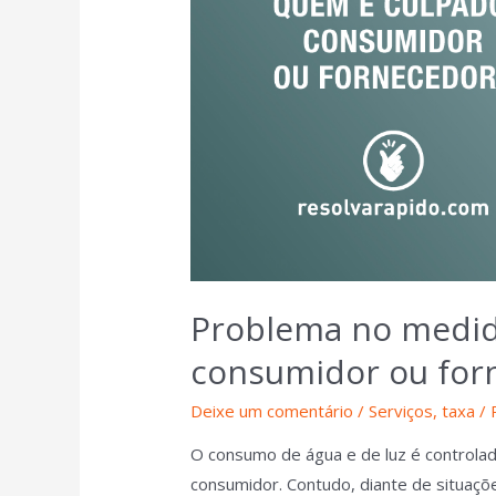
Problema no medid
consumidor ou for
Deixe um comentário
/
Serviços
,
taxa
/ 
O consumo de água e de luz é controlad
consumidor. Contudo, diante de situaç