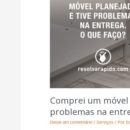
Comprei um móvel p
problemas na entre
Deixe um comentário
/
Serviços
/ Por
E