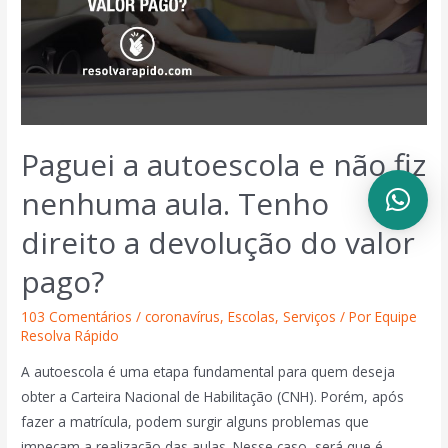
Paguei a autoescola e não fiz
nenhuma aula. Tenho
direito a devolução do valor
pago?
103 Comentários
/
coronavírus
,
Escolas
,
Serviços
/ Por
Equipe
Resolva Rápido
A autoescola é uma etapa fundamental para quem deseja
obter a Carteira Nacional de Habilitação (CNH). Porém, após
fazer a matrícula, podem surgir alguns problemas que
impeçam a realização das aulas. Nesse caso, será que é