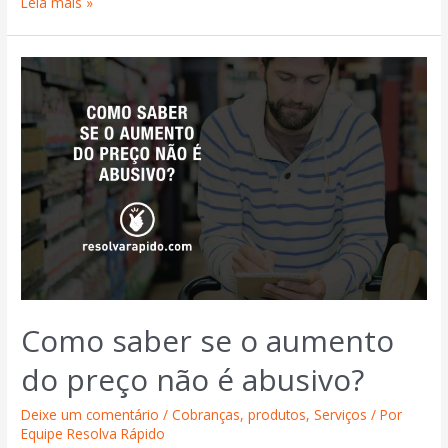
Leia mais »
Como saber se o aumento
do preço não é abusivo?
Deixe um comentário
/
Cobranças
,
produtos
,
Serviços
/ Por
Equipe Resolva Rápido