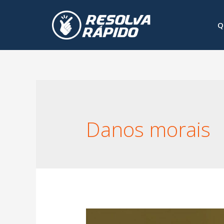
Q
Danos morais