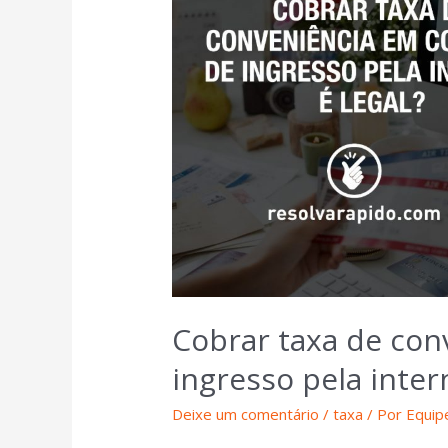
Cobrar taxa de co
ingresso pela intern
Deixe um comentário
/
taxa
/ Por
Equip