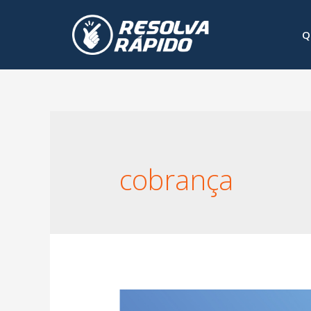
Q
cobrança