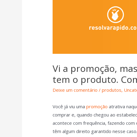
Vi a promoção, mas
tem o produto. Com
Deixe um comentário
/
produtos
,
Uncat
Você já viu uma
promoção
atrativa naq
comprar e, quando chegou ao estabeleci
acontece com frequência, fazendo com 
têm algum direito garantido nesse caso