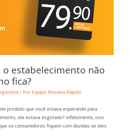
 o estabelecimento não
o fica?
egorized
/ Por
Equipe Resolva Rápido
uele produto que você estava esperando para
mento, ele estava esgotado? Infelizmente, isso
que os consumidores fiquem com dúvidas se eles
.