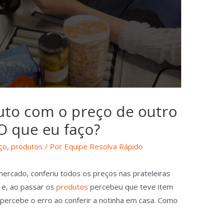
to com o preço de outro
O que eu faço?
ço
,
produtos
/ Por
Equipe Resolva Rápido
ercado, conferiu todos os preços nas prateleiras
a e, ao passar os
produtos
percebeu que teve item
 percebe o erro ao conferir a notinha em casa. Como