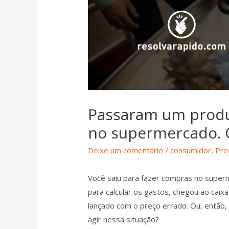
Passaram um produ
no supermercado. 
Deixe um comentário
/
consumidor
,
Pre
Você saiu para fazer compras no superm
para calcular os gastos, chegou ao caix
lançado com o preço errado. Ou, então,
agir nessa situação?