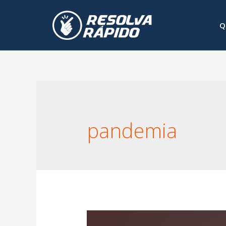
Q
pandemia