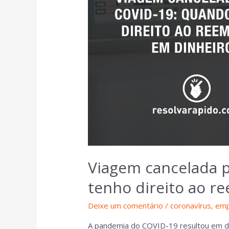
Viagem cancelada 
tenho direito ao r
Deixe um comentário
/
coronavírus
,
emp
A pandemia do COVID-19 resultou em di