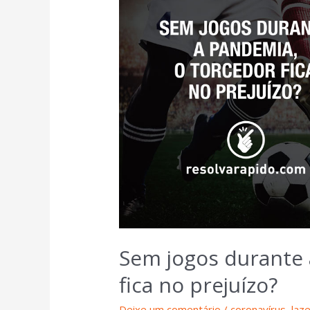
Sem jogos durante 
fica no prejuízo?
Deixe um comentário
/
coronavírus
,
laz