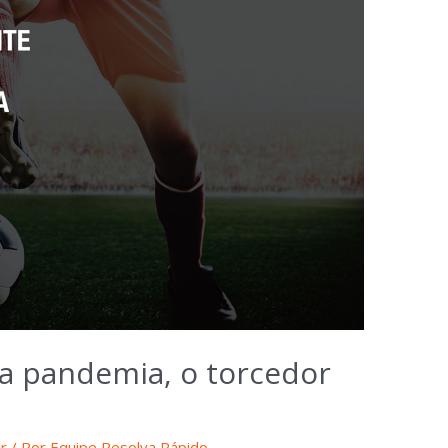
a pandemia, o torcedor
er
/ Por
Equipe Resolva Rápido