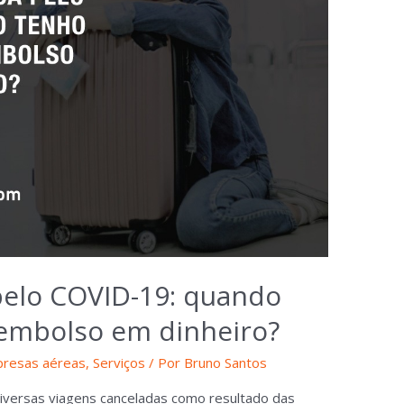
pelo COVID-19: quando
eembolso em dinheiro?
resas aéreas
,
Serviços
/ Por
Bruno Santos
versas viagens canceladas como resultado das