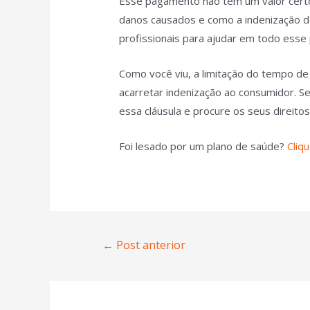
Esse pagamento não tem um valor certo, p
danos causados e como a indenização de
profissionais para ajudar em todo esse
Como você viu, a limitação do tempo de 
acarretar indenização ao consumidor. Se
essa cláusula e procure os seus direitos
Foi lesado por um plano de saúde?
Cliq
←
Post anterior