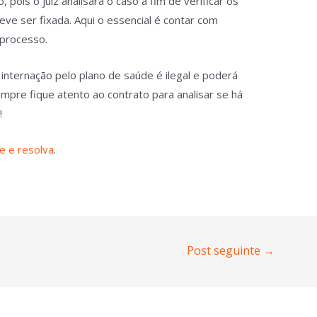
ois o juiz analisará o caso a fim de verificar os
ve ser fixada. Aqui o essencial é contar com
 processo.
internação pelo plano de saúde é ilegal e poderá
mpre fique atento ao contrato para analisar se há
!
ue e resolva
.
Post seguinte
→