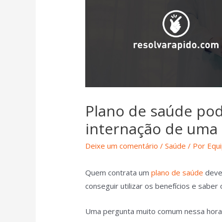
Plano de saúde pod
internação de uma
Deixe um comentário
/
Saúde
/ Por
Equ
Quem contrata um
plano de saúde
deve 
conseguir utilizar os benefícios e saber 
Uma pergunta muito comum nessa hora é