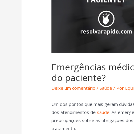
Emergências médica
do paciente?
Deixe um comentário
/
Saúde
/ Por
Equ
Um dos pontos que mais geram dúvidas 
dos atendimentos de
saúde
. As emergê
preocupações sobre as obrigações dos p
tratamento.