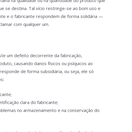
 falha na qualidade ou na quantidade do produto que
e se destina. Tal vício restringe-se ao bom uso e
nte e o fabricante respondem de forma solidária —
eclamar com qualquer um.
te um defeito decorrente da fabricação,
duto, causando danos físicos ou psíquicos ao
esponde de forma subsidiária, ou seja, ele só
s:
icante;
tificação clara do fabricante;
roblemas no armazenamento e na conservação do