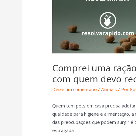
Comprei uma ração 
com quem devo re
Deixe um comentário
/
Animais
/ Por
Eq
Quem tem pets em casa precisa adotar 
qualidade para higiene e alimentação, a
das preocupações que podem surgir é 
estragada.