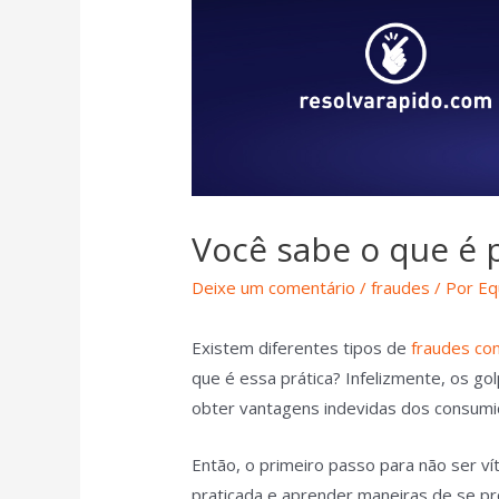
Você sabe o que é 
Deixe um comentário
/
fraudes
/ Por
Eq
Existem diferentes tipos de
fraudes com
que é essa prática? Infelizmente, os gol
obter vantagens indevidas dos consum
Então, o primeiro passo para não ser v
praticada e aprender maneiras de se p