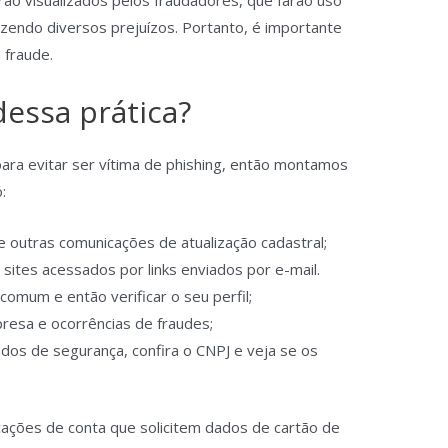
erão visualizados pelos fraudadores, que farão uso
azendo diversos prejuízos. Portanto, é importante
a fraude.
essa prática?
ara evitar ser vítima de phishing, então montamos
:
 outras comunicações de atualização cadastral;
sites acessados por links enviados por e-mail.
 comum e então verificar o seu perfil;
esa e ocorrências de fraudes;
cados de segurança, confira o CNPJ e veja se os
cações de conta que solicitem dados de cartão de