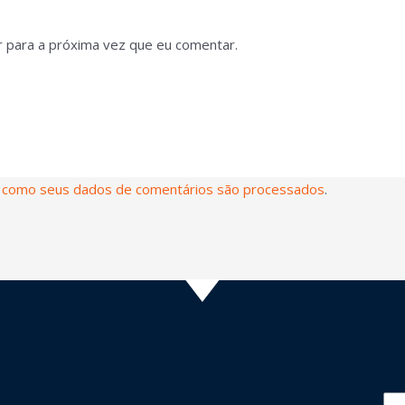
 para a próxima vez que eu comentar.
 como seus dados de comentários são processados
.