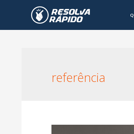
Q
referência