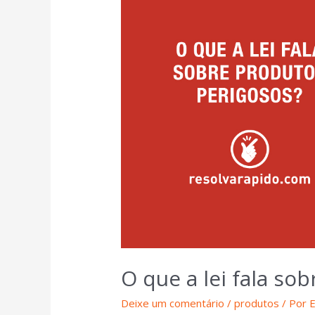
O que a lei fala so
Deixe um comentário
/
produtos
/ Por
E