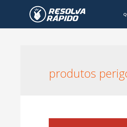
Q
produtos perig