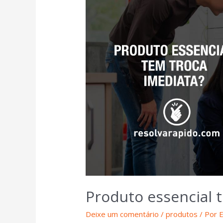
Produto essencial 
Deixe um comentário
/
produtos
/ Por
E