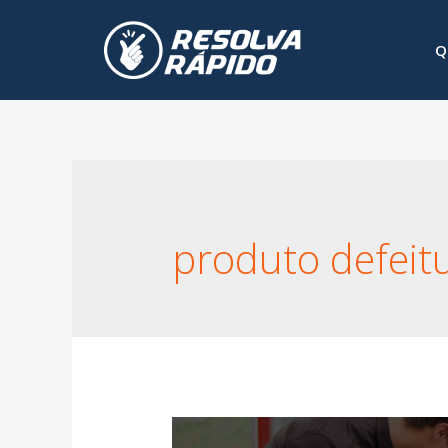
Q
produto defeit