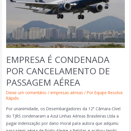
EMPRESA É CONDENADA
POR CANCELAMENTO DE
PASSAGEM AÉREA
Deixe um comentário
/
empresas aéreas
/ Por
Equipe Resolva
Rápido
Por unanimidade, os Desembargadores da 12ª Câmara Cível
do TJRS condenaram a Azul Linhas Aéreas Brasileiras Ltda a
pagar indenização por dano moral para autora que adquiriu
passagem aérea de Porto Alegre a Pelotas e acabou tendo