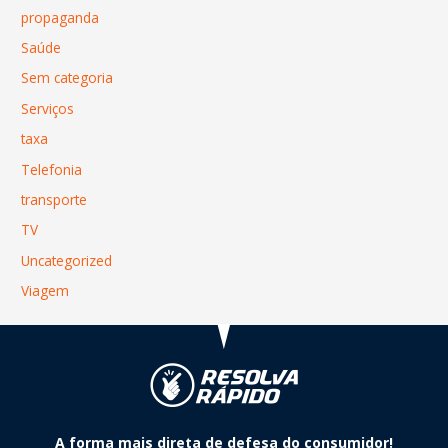
propaganda
Saúde
Sem categoria
Serviços
taxa
Telefonia
transporte
TV
Uncategorized
Viagem
A forma mais direta de defesa do consumidor!