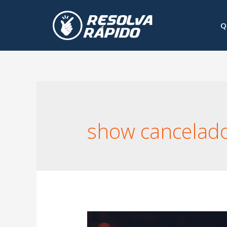
Q
show cancelad